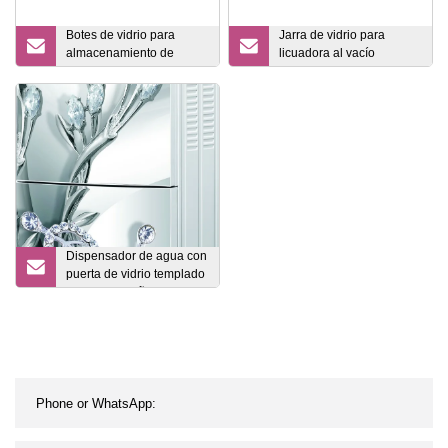
Botes de vidrio para
Jarra de vidrio para
almacenamiento de
licuadora al vacío
alimentos con tapa de
Songyang Nutri Smoothie
acacia
Dispensador de agua con
puerta de vidrio templado
de gran tamaño con
refrigeración por
compresor