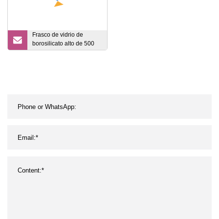
Frasco de vidrio de
borosilicato alto de 500
ml, 800 ml, 1200 ml con
tapa de bola de corcho,
frasco de
almacenamiento de vidrio
transparente para
máquina empacadora de
pepinillos, lata de vidrio
con logotipo
personalizado, tanque de
especias de vidrio.