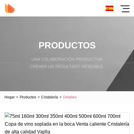
PRODUCTOS
UNA COLABORACIÓN PRODUCTIVA
CREARÁ UN RESULTADO DESEABLE.
Hogar
>
Productos
>
Cristalería
>
Detalles