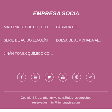
EMPRESA SOCIA
MATERIA TEXTIL CO., LTD DE
FÁBRICA DE
SHAOXING LANGYUN
MASAJEADORES DE OJOS
SERIE DE ÁCIDO LEVULÍNICO
BOLSA DE ALMOHADA AL
A LA VENTA
POR MAYOR PARA LV
JINÁN TONEX QUÍMICO CO.,
LIMITADO.
Copyright © es.jinhongyiye.com,Todos los derechos
reservados.
jim@jinhongyiye.com