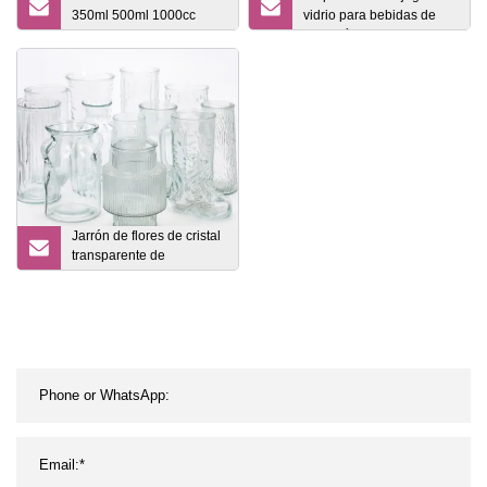
350ml 500ml 1000cc
vidrio para bebidas de
botella de vidrio para jugo
agua fría doble de 1
de bebida de leche
galón, jarra para beber
con grifo de pizarra de
madera, tarro para
bebidas, tarros para
bebidas
Jarrón de flores de cristal
transparente de
diferentes tipos de alta
calidad para la
decoración del hogar