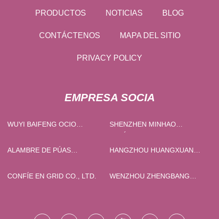
PRODUCTOS
NOTICIAS
BLOG
CONTÁCTENOS
MAPA DEL SITIO
PRIVACY POLICY
EMPRESA SOCIA
WUYI BAIFENG OCIO
SHENZHEN MINHAO
PRODUCTS CO., LTD
ACRÍLICO PRODUCTOS
COMPAÑÍA, LIMITADO
ALAMBRE DE PÚAS
HANGZHOU HUANGXUAN
PERSONALIZADO
COMERCIO CO., LIMITADO
CONFÍE EN GRID CO., LTD.
WENZHOU ZHENGBANG
RODAMIENTO CO ., LTD .