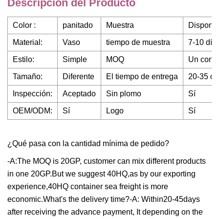
Descripción del Producto
Color :
panitado
Muestra
Disponib
Material:
Vaso
tiempo de muestra
7-10 día
Estilo:
Simple
MOQ
Un conte
Tamaño:
Diferente
El tiempo de entrega
20-35 dí
Inspección:
Aceptado
Sin plomo
Sí
OEM/ODM:
Sí
Logo
Sí
¿Qué pasa con la cantidad mínima de pedido?
-A:The MOQ is 20GP, customer can mix different products
in one 20GP.But we suggest 40HQ,as by our exporting
experience,40HQ container sea freight is more
economic.What's the delivery time?-A: Within20-45days
after receiving the advance payment, It depending on the