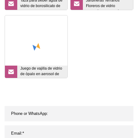
Taza para beber agua de
Jardineras Terrarios
vidrio de borosilicato de
Floreros de vidrio
450/500 ml, taza para
hidropónico Estación de
beber con forma de goteo
propagación
de agua de vidrio
Contenedores con tapas
y soportes
Juego de vajilla de vidrio
de ópalo en aerosol de
color verde jade Nuevo
diseño de vidrio de ópalo
fuera de las placas de
vidrio de color jade