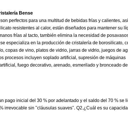
ristalería Bense
son perfectos para una multitud de bebidas frías y calientes, a
cato resistentes al calor, están diseñados para mantener su líq
manos frías al tacto, también elimina la necesidad de posavaso
especializa en la producción de cristalería de borosilicato, 
o, copas de vino, platos de vidrio, jarras de vidrio, juegos de ag
. Los procesos incluyen soplado artificial, supresión de máquinas
tificial, fuego decorativo, arenado, esmerilado y bronceado de 
un pago inicial del 30 % por adelantado y el saldo del 70 % se l
0% irrevocable sin "cláusulas suaves". Q2.¿Cuál es su capacid