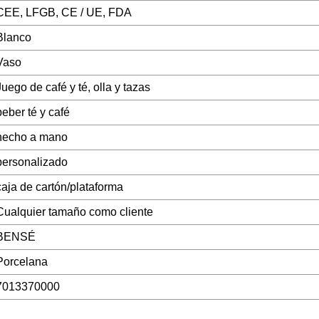
CEE, LFGB, CE / UE, FDA
Blanco
Vaso
Juego de café y té, olla y tazas
beber té y café
hecho a mano
personalizado
caja de cartón/plataforma
Cualquier tamaño como cliente
BENSÉ
Porcelana
7013370000