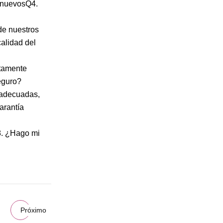
s nuevosQ4.
de nuestros
alidad del
ctamente
eguro?
 adecuadas,
arantía
8. ¿Hago mi
Próximo