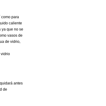
sí como para
uido caliente
s ya que no se
como vasos de
ua de vidrio,
vidrio
iquidará antes
ad de