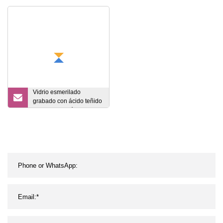
Florero de cerámica
Green1.52 PVB para
decoración de edificios
Vidrio esmerilado
grabado con ácido teñido
para decoración del
hogar/puerta corrediza de
3 mm a 8 mm