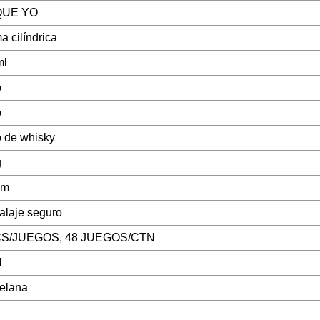
QUE YO
a cilíndrica
ml
o
o
 de whisky
g
cm
laje seguro
CS/JUEGOS, 48 JUEGOS/CTN
M
elana