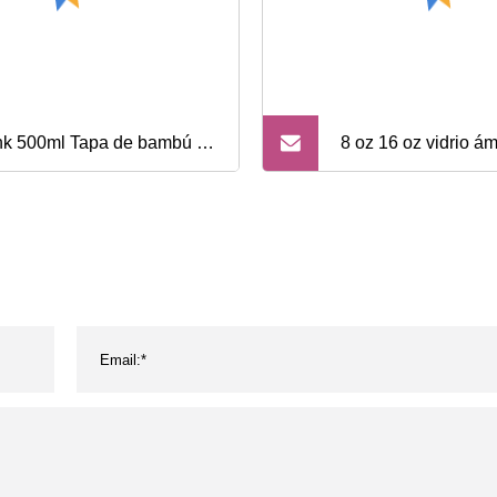
nk 500ml Tapa de bambú de
8 oz 16 oz vidrio á
idad superior Botella de
tarros vaso vidrio
a de vidrio aislada Vaso de
a de vidrio con funda de
icona Rosa