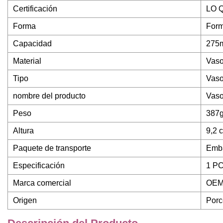
Certificación
LO 
Forma
Form
Capacidad
275
Material
Vas
Tipo
Vas
nombre del producto
Vaso
Peso
387
Altura
9,2 
Paquete de transporte
Emba
Especificación
1 P
Marca comercial
OE
Origen
Porc