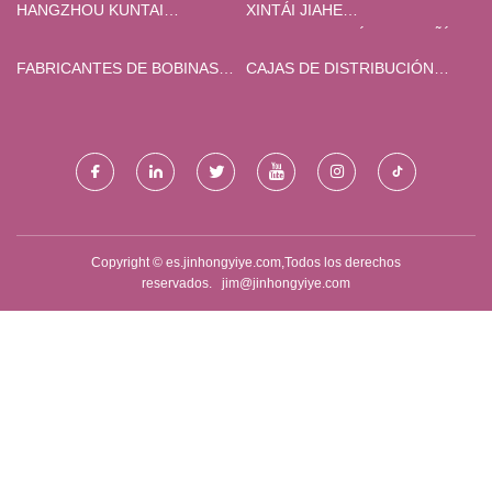
HANGZHOU KUNTAI
XINTÁI JIAHE
COMERCIO LIMITADO
BIOTECNOLOGÍA COMPAÑÍA,
LIMITADO
FABRICANTES DE BOBINAS
CAJAS DE DISTRIBUCIÓN
DE SOLENOIDE PARA
PERSONALIZADAS
EQUIPOS ELÉCTRICOS Y DE
AUTOMÓVILES
Copyright © es.jinhongyiye.com,Todos los derechos
reservados.
jim@jinhongyiye.com