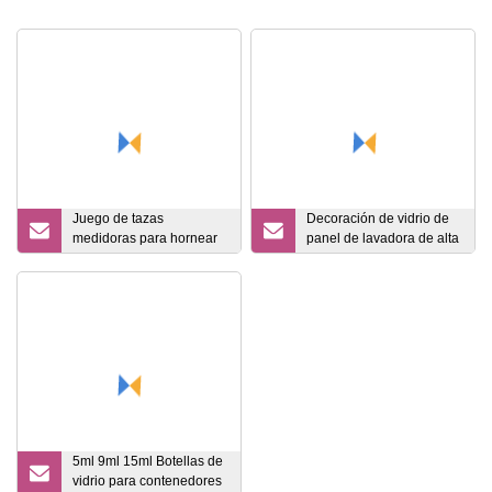
Juego de tazas
Decoración de vidrio de
medidoras para hornear
panel de lavadora de alta
de vidrio de borosilicato
calidad de venta caliente
Jarra medidora para
cocinar
5ml 9ml 15ml Botellas de
vidrio para contenedores