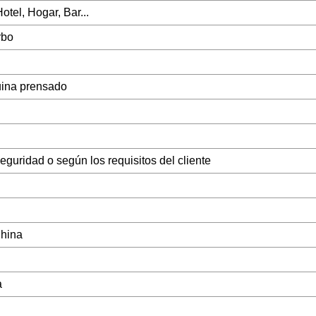
otel, Hogar, Bar...
rbo
ina prensado
guridad o según los requisitos del cliente
hina
a