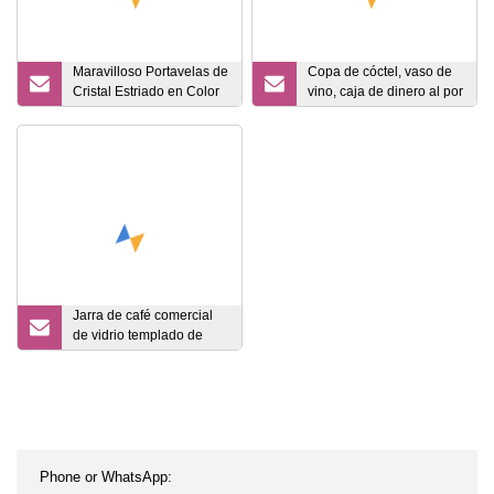
Maravilloso Portavelas de
Copa de cóctel, vaso de
Cristal Estriado en Color
vino, caja de dinero al por
Verde
mayor, vasos Vasos,
botella de agua de
hidrógeno, agua potable,
taza de café
Jarra de café comercial
de vidrio templado de
marca china