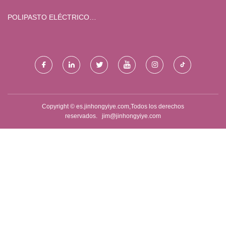
EXTRACTOS FABRICANTE -
MAQUINARIA CO., LIMITADO.
SERVICIO PERSONALIZADO
SALUD
POLIPASTO ELÉCTRICO
MULTIFUNCIONAL
FABRICADO EN CHINA
Copyright © es.jinhongyiye.com,Todos los derechos
reservados.
jim@jinhongyiye.com