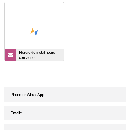
doble pared resistente al
vacíos Frascos de vidrio
calor Utensilios de cocina
Frascos de vidrio con
Cristalería Café Té Agua
tapas para tarro de
Leche Vino Cerveza Taza
pepinillos, tarro de miel,
para beber Tazas
propósito de
contenedores de
alimentos
Florero de metal negro
con vidrio