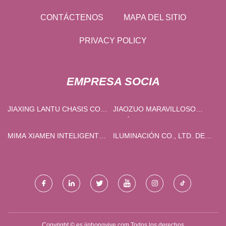
CONTÁCTENOS
MAPA DEL SITIO
PRIVACY POLICY
EMPRESA SOCIA
JIAXING LANTU CHASIS CO.,
JIAOZUO MARAVILLOSO
LIMITADO
ARTÍCULOS PARA EL HOGAR
CO., LIMITADO.
MIMA XIAMEN INTELIGENTE
ILUMINACIÓN CO., LTD. DE
TECH CO., LIMITADO.
ZHONGSHAN JSP
Copyright © es.jinhongyiye.com,Todos los derechos