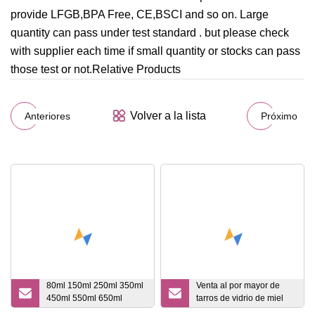
provide LFGB,BPA Free, CE,BSCI and so on. Large
quantity can pass under test standard . but please check
with supplier each time if small quantity or stocks can pass
those test or not.Relative Products
Volver a la lista
Anteriores
Próximo
80ml 150ml 250ml 350ml
Venta al por mayor de
450ml 550ml 650ml
tarros de vidrio de miel
Vidrio de borosilicato de
cuadrados transparentes