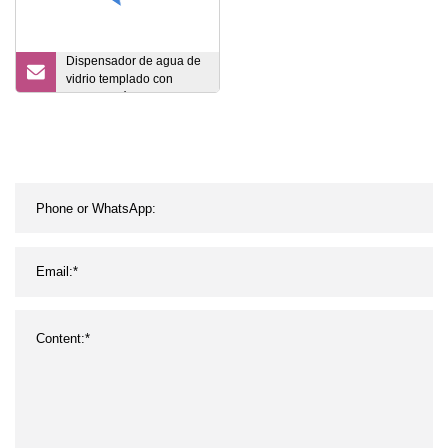
Dispensador de agua de
vidrio templado con
refrigeración por
compresor frío y caliente
con nevera RT-1108B